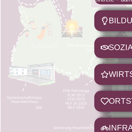
BILD
SOZI
WIRT
ORTS
INFR