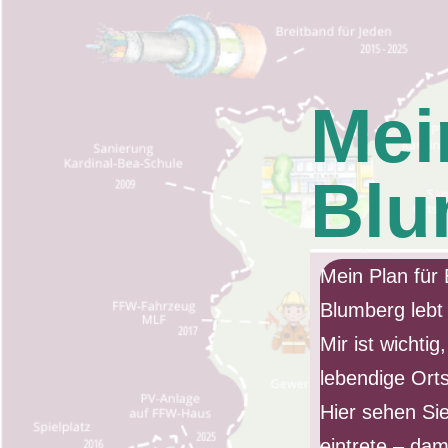
Mei
Blu
Mein Plan für 
Blumberg lebt
Mir ist wichti
lebendige Orts
Hier sehen Sie
eintrete – da